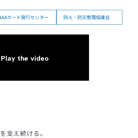
NAAカード発行センター
防火・防災管理協議会
お客様サービス業務
「私たちの仕事」
一覧を見る
定を
支え続ける。