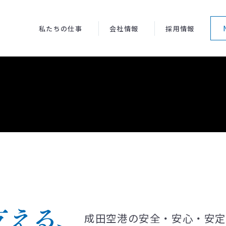
私たちの仕事
会社情報
採用情報
組織図
アクセス
新卒採用
ジ
航空保安業務
先輩社員の声
場面管理業務
成田空港の安全・安心・安