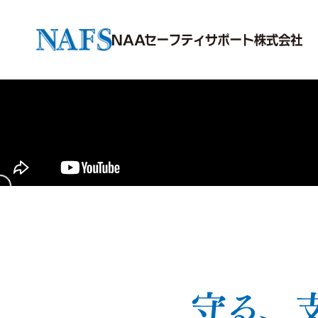
社長メッセージ
会社概要
警備業務
データで見るNAFS
消防業務
採用メッセー